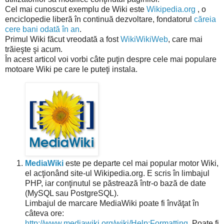
Cel mai cunoscut exemplu de Wiki este
Wikipedia.org
, o
enciclopedie liberă în continuă dezvoltare, fondatorul
căreia
cere bani odată în an
.
Primul Wiki făcut vreodată a fost
WikiWikiWeb
, care mai
trăieşte şi acum.
În acest articol voi vorbi câte puţin despre cele mai populare
motoare Wiki pe care le puteţi instala.
MediaWiki
este pe departe cel mai popular motor Wiki,
el acţionând site-ul Wikipedia.org. E scris în limbajul
PHP, iar conţinutul se păstrează într-o bază de date
(MySQL sau PostgreSQL).
Limbajul de marcare MediaWiki poate fi învăţat în
câteva ore:
http://www.mediawiki.org/wiki/Help:Formatting
. Poate fi