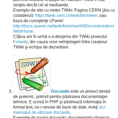
simplu decât cel al mediawiki.
Exemplu de site cu motor TWiki: Pagina CERN (ăia cu
colaiderul):
https://twiki.cern.ch/twiki/bin/view/
, sau
baza de cunoştinţe cPanel:
http://docs.cpanel.net/twiki/bin/view/AllDocumentation/
WebHome
.
Câţiva ani în urmă s-a desprins din TWiki proiectul
Foswiki
, din cauza unor neînţelegeri între creatorul
TWiki şi echipa de dezvoltare.
Docuwiki
este un proiect destul
de puternic, potrivit pentru păstrarea documentaţiei
tehnice. E scrisă în PHP şi păstrează informaţia în
format text, nu-i nevoie de baze de date. Aveţi
aici
manualul de utilizare docuwiki
.
Exemple de pagini docuwiki: documentaţia dovecot -