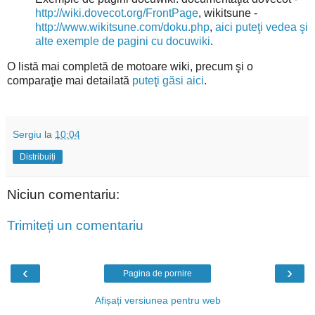
http://wiki.dovecot.org/FrontPage
, wikitsune -
http://www.wikitsune.com/doku.php
,
aici puteţi vedea şi
alte exemple de pagini cu docuwiki
.
O listă mai completă de motoare wiki, precum şi o
comparaţie mai detailată
puteţi găsi aici
.
Sergiu
la
10:04
Distribuiți
Niciun comentariu:
Trimiteți un comentariu
‹
›
Pagina de pornire
Afișați versiunea pentru web