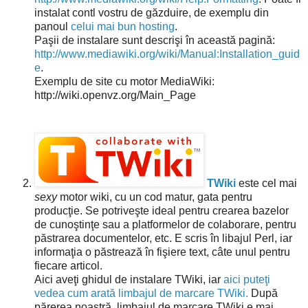
instalat contl vostru de găzduire, de exemplu din
panoul
celui mai bun hosting
.
Paşii de instalare sunt descrişi în această pagină:
http://www.mediawiki.org/wiki/Manual:Installation_guid
e
.
Exemplu de site cu motor MediaWiki:
http://wiki.openvz.org/Main_Page
TWiki
este cel mai
sexy
motor wiki, cu un cod matur, gata pentru
producţie. Se potriveşte ideal pentru crearea bazelor
de cunoştinţe sau a platformelor de colaborare, pentru
păstrarea documentelor, etc. E scris în libajul Perl, iar
informaţia o păstrează în fişiere text, câte unul pentru
fiecare articol.
Aici aveţi ghidul de instalare TWiki, iar
aici puteţi
vedea cum arată limbajul de marcare TWiki.
După
părerea noastră, limbajul de marcare TWiki e mai